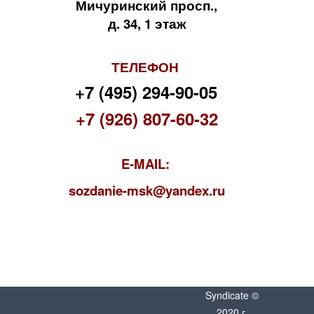
Мичуринский просп.,
д. 34, 1 этаж
ТЕЛЕФОН
+7 (495) 294-90-05
+7 (926) 807-60-32
E-MAIL:
s
ozdanie-msk@yandex.ru
Syndicate ©
2020 г.