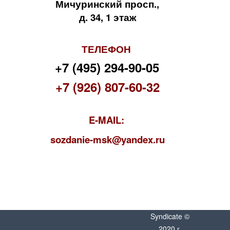
Мичуринский просп.,
д. 34, 1 этаж
ТЕЛЕФОН
+7 (495) 294-90-05
+7 (926) 807-60-32
E-MAIL:
s
ozdanie-msk@yandex.ru
Syndicate ©
2020 г.