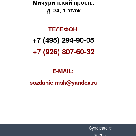
Мичуринский просп.,
д. 34, 1 этаж
ТЕЛЕФОН
+7 (495) 294-90-05
+7 (926) 807-60-32
E-MAIL:
s
ozdanie-msk@yandex.ru
Syndicate ©
2020 г.