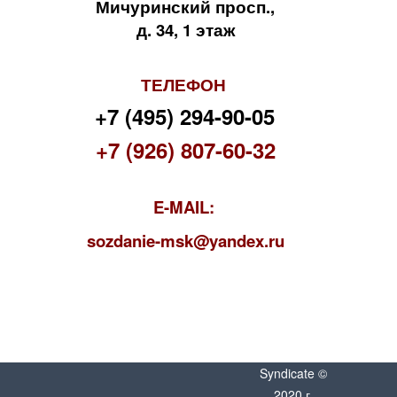
Мичуринский просп.,
д. 34, 1 этаж
ТЕЛЕФОН
+7 (495) 294-90-05
+7 (926) 807-60-32
E-MAIL:
s
ozdanie-msk@yandex.ru
Syndicate ©
2020 г.