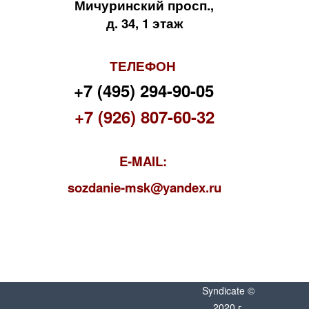
Мичуринский просп.,
д. 34, 1 этаж
ТЕЛЕФОН
+7 (495) 294-90-05
+7 (926) 807-60-32
E-MAIL:
s
ozdanie-msk@yandex.ru
Syndicate ©
2020 г.