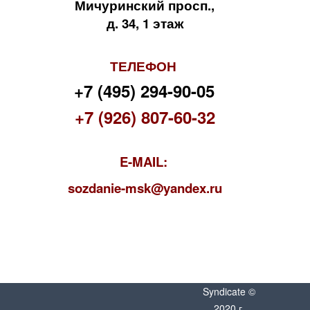
Мичуринский просп.,
д. 34, 1 этаж
ТЕЛЕФОН
+7 (495) 294-90-05
+7 (926) 807-60-32
E-MAIL:
s
ozdanie-msk@yandex.ru
Syndicate ©
2020 г.