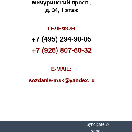
Мичуринский просп.,
д. 34, 1 этаж
ТЕЛЕФОН
+7 (495) 294-90-05
+7 (926) 807-60-32
E-MAIL:
s
ozdanie-msk@yandex.ru
Syndicate ©
2020 г.