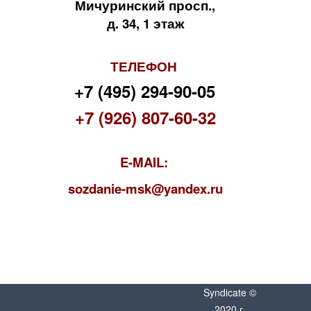
Мичуринский просп.,
д. 34, 1 этаж
ТЕЛЕФОН
+7 (495) 294-90-05
+7 (926) 807-60-32
E-MAIL:
s
ozdanie-msk@yandex.ru
Syndicate ©
2020 г.