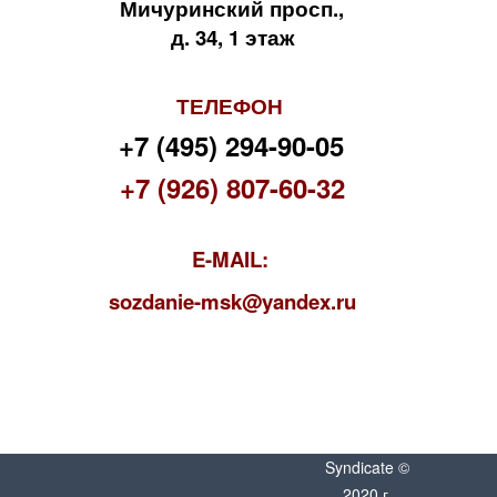
Мичуринский просп.,
д. 34, 1 этаж
ТЕЛЕФОН
+7 (495) 294-90-05
+7 (926) 807-60-32
E-MAIL:
s
ozdanie-msk@yandex.ru
Syndicate ©
2020 г.