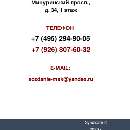
Мичуринский просп.,
д. 34, 1 этаж
ТЕЛЕФОН
+7 (495) 294-90-05
+7 (926) 807-60-32
E-MAIL:
s
ozdanie-msk@yandex.ru
Syndicate ©
2020 г.