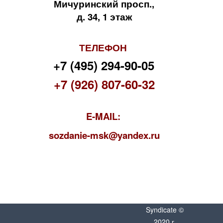
Мичуринский просп.,
д. 34, 1 этаж
ТЕЛЕФОН
+7 (495) 294-90-05
+7 (926) 807-60-32
E-MAIL:
s
ozdanie-msk@yandex.ru
Syndicate ©
2020 г.