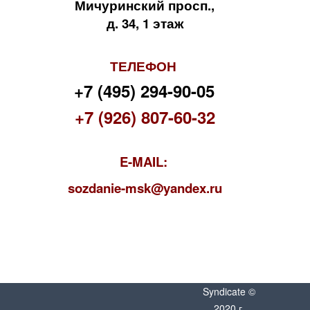
Мичуринский просп.,
д. 34, 1 этаж
ТЕЛЕФОН
+7 (495) 294-90-05
+7 (926) 807-60-32
E-MAIL:
s
ozdanie-msk@yandex.ru
Syndicate ©
2020 г.