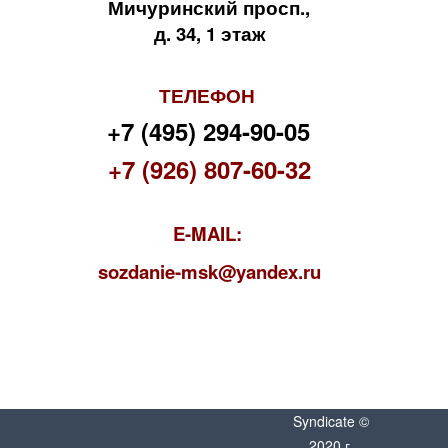
Мичуринский просп.,
д. 34, 1 этаж
ТЕЛЕФОН
+7 (495) 294-90-05
+7 (926) 807-60-32
E-MAIL:
s
ozdanie-msk@yandex.ru
Syndicate ©
2020 г.