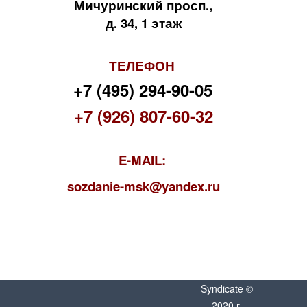
Мичуринский просп.,
д. 34, 1 этаж
ТЕЛЕФОН
+7 (495) 294-90-05
+7 (926) 807-60-32
E-MAIL:
s
ozdanie-msk@yandex.ru
Syndicate ©
2020 г.