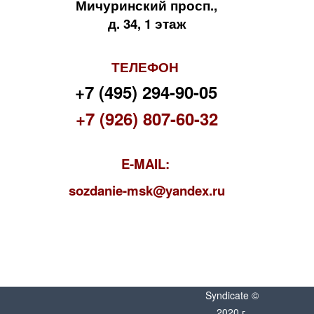
Мичуринский просп.,
д. 34, 1 этаж
ТЕЛЕФОН
+7 (495) 294-90-05
+7 (926) 807-60-32
E-MAIL:
s
ozdanie-msk@yandex.ru
Syndicate ©
2020 г.