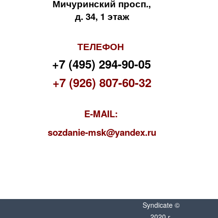
Мичуринский просп.,
д. 34, 1 этаж
ТЕЛЕФОН
+7 (495) 294-90-05
+7 (926) 807-60-32
E-MAIL:
s
ozdanie-msk@yandex.ru
Syndicate ©
2020 г.