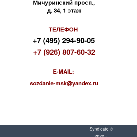
Мичуринский просп.,
д. 34, 1 этаж
ТЕЛЕФОН
+7 (495) 294-90-05
+7 (926) 807-60-32
E-MAIL:
s
ozdanie-msk@yandex.ru
Syndicate ©
2020 г.