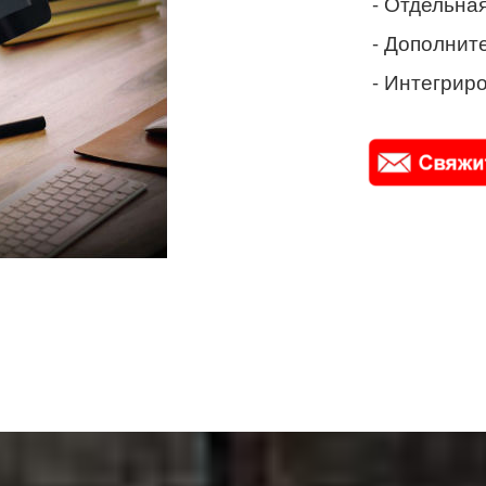
- Отдельная
- Дополнит
- Интегриро