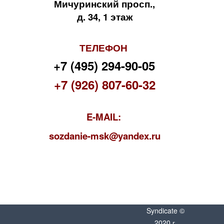
Мичуринский просп.,
д. 34, 1 этаж
ТЕЛЕФОН
+7 (495) 294-90-05
+7 (926) 807-60-32
E-MAIL:
s
ozdanie-msk@yandex.ru
Syndicate ©
2020 г.