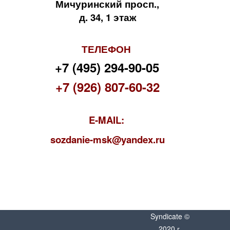
Мичуринский просп.,
д. 34, 1 этаж
ТЕЛЕФОН
+7 (495) 294-90-05
+7 (926) 807-60-32
E-MAIL:
s
ozdanie-msk@yandex.ru
Syndicate ©
2020 г.