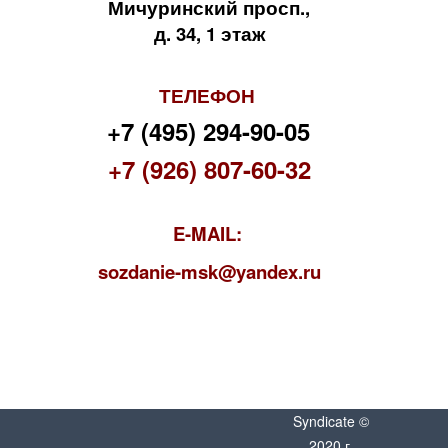
Мичуринский просп.,
д. 34, 1 этаж
ТЕЛЕФОН
+7 (495) 294-90-05
+7 (926) 807-60-32
E-MAIL:
s
ozdanie-msk@yandex.ru
Syndicate ©
2020 г.