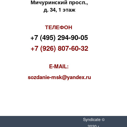
Мичуринский просп.,
д. 34, 1 этаж
ТЕЛЕФОН
+7 (495) 294-90-05
+7 (926) 807-60-32
E-MAIL:
s
ozdanie-msk@yandex.ru
Syndicate ©
2020 г.