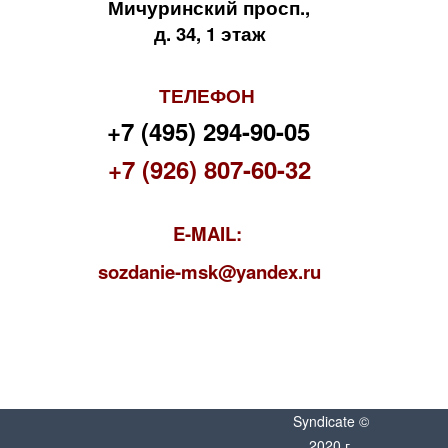
Мичуринский просп.,
д. 34, 1 этаж
ТЕЛЕФОН
+7 (495) 294-90-05
+7 (926) 807-60-32
E-MAIL:
s
ozdanie-msk@yandex.ru
Syndicate ©
2020 г.