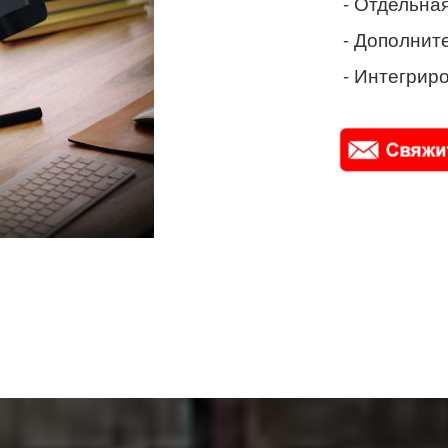
- Отдельная
- Дополнит
- Интегриро