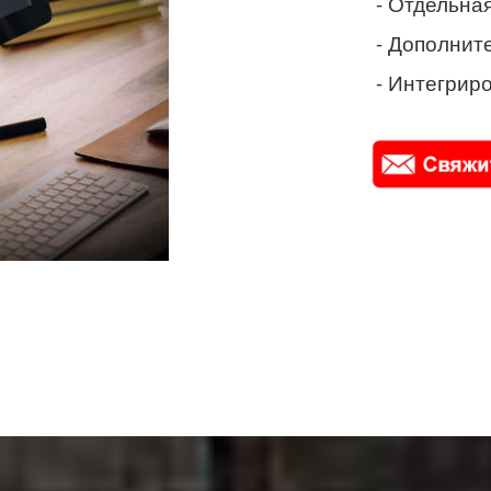
- Отдельная
- Дополнит
- Интегриро