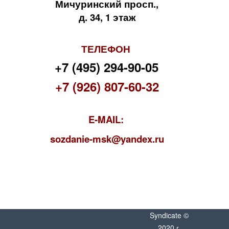
Мичуринский просп.,
д. 34, 1 этаж
ТЕЛЕФОН
+7 (495) 294-90-05
+7 (926) 807-60-32
E-MAIL:
s
ozdanie-msk@yandex.ru
Syndicate ©
2020 г.