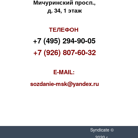
Мичуринский просп.,
д. 34, 1 этаж
ТЕЛЕФОН
+7 (495) 294-90-05
+7 (926) 807-60-32
E-MAIL:
s
ozdanie-msk@yandex.ru
Syndicate ©
2020 г.