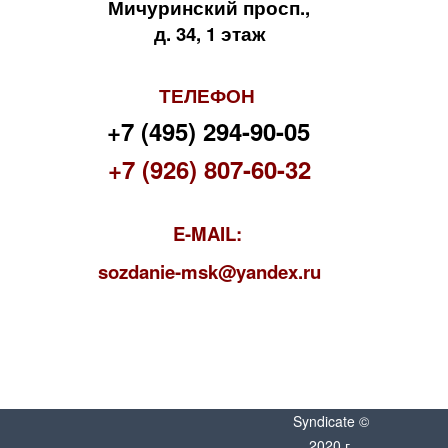
Мичуринский просп.,
д. 34, 1 этаж
ТЕЛЕФОН
+7 (495) 294-90-05
+7 (926) 807-60-32
E-MAIL:
s
ozdanie-msk@yandex.ru
Syndicate ©
2020 г.