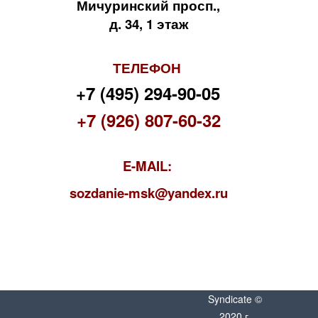
Мичуринский просп.,
д. 34, 1 этаж
ТЕЛЕФОН
+7 (495) 294-90-05
+7 (926) 807-60-32
E-MAIL:
s
ozdanie-msk@yandex.ru
Syndicate ©
2020 г.