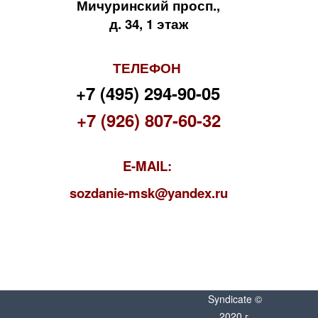
Мичуринский просп.,
д. 34, 1 этаж
ТЕЛЕФОН
+7 (495) 294-90-05
+7 (926) 807-60-32
E-MAIL:
s
ozdanie-msk@yandex.ru
Syndicate ©
2020 г.