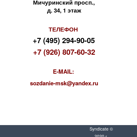
Мичуринский просп.,
д. 34, 1 этаж
ТЕЛЕФОН
+7 (495) 294-90-05
+7 (926) 807-60-32
E-MAIL:
s
ozdanie-msk@yandex.ru
Syndicate ©
2020 г.