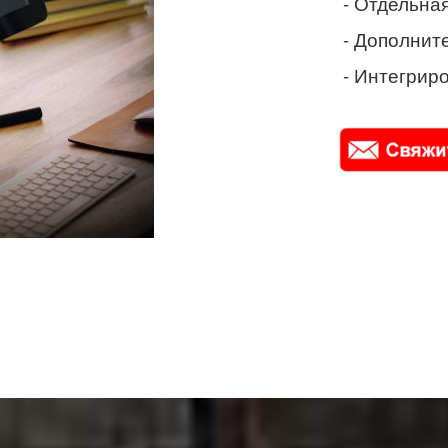
- Отдельная
- Дополнит
- Интегриро