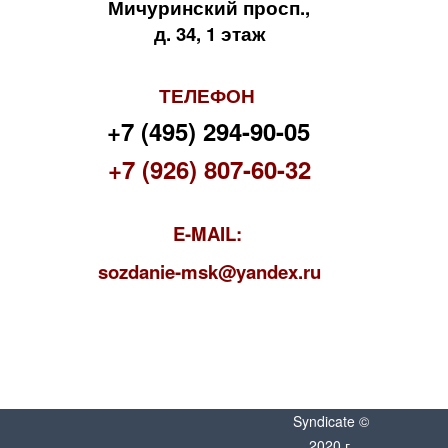
Мичуринский просп.,
д. 34, 1 этаж
ТЕЛЕФОН
+7 (495) 294-90-05
+7 (926) 807-60-32
E-MAIL:
s
ozdanie-msk@yandex.ru
Syndicate ©
2020 г.