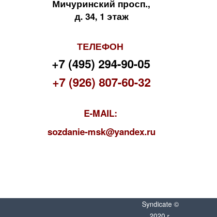
Мичуринский просп.,
д. 34, 1 этаж
ТЕЛЕФОН
+7 (495) 294-90-05
+7 (926) 807-60-32
E-MAIL:
s
ozdanie-msk@yandex.ru
Syndicate ©
2020 г.