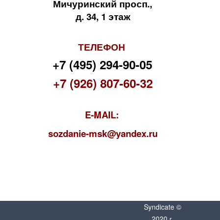
Мичуринский просп.,
д. 34, 1 этаж
ТЕЛЕФОН
+7 (495) 294-90-05
+7 (926) 807-60-32
E-MAIL:
s
ozdanie-msk@yandex.ru
Syndicate ©
2020 г.