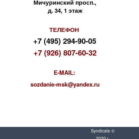
Мичуринский просп.,
д. 34, 1 этаж
ТЕЛЕФОН
+7 (495) 294-90-05
+7 (926) 807-60-32
E-MAIL:
s
ozdanie-msk@yandex.ru
Syndicate ©
2020 г.