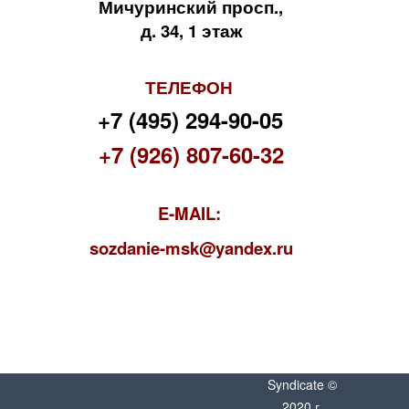
Мичуринский просп.,
д. 34, 1 этаж
ТЕЛЕФОН
+7 (495) 294-90-05
+7 (926) 807-60-32
E-MAIL:
s
ozdanie-msk@yandex.ru
Syndicate ©
2020 г.