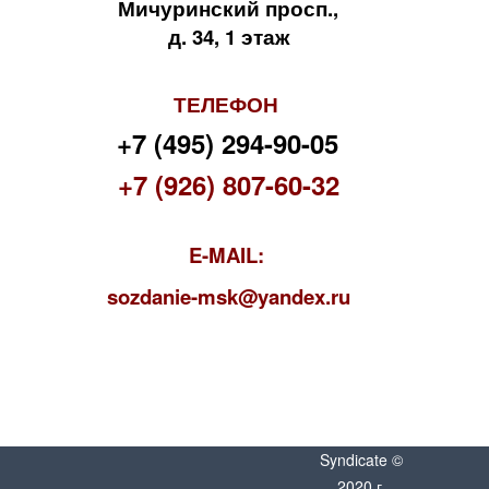
Мичуринский просп.,
д. 34, 1 этаж
ТЕЛЕФОН
+7 (495) 294-90-05
+7 (926) 807-60-32
E-MAIL:
s
ozdanie-msk@yandex.ru
Syndicate ©
2020 г.