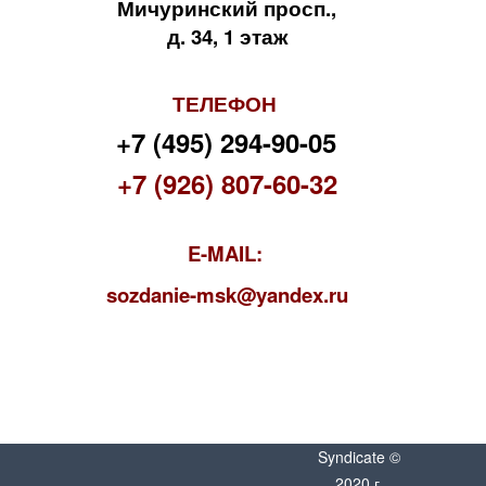
Мичуринский просп.,
д. 34, 1 этаж
ТЕЛЕФОН
+7 (495) 294-90-05
+7 (926) 807-60-32
E-MAIL:
s
ozdanie-msk@yandex.ru
Syndicate ©
2020 г.