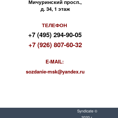
Мичуринский просп.,
д. 34, 1 этаж
ТЕЛЕФОН
+7 (495) 294-90-05
+7 (926) 807-60-32
E-MAIL:
s
ozdanie-msk@yandex.ru
Syndicate ©
2020 г.