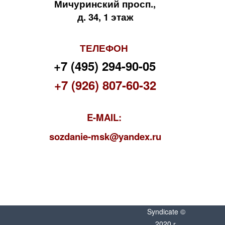
Мичуринский просп.,
д. 34, 1 этаж
ТЕЛЕФОН
+7 (495) 294-90-05
+7 (926) 807-60-32
E-MAIL:
s
ozdanie-msk@yandex.ru
Syndicate ©
2020 г.