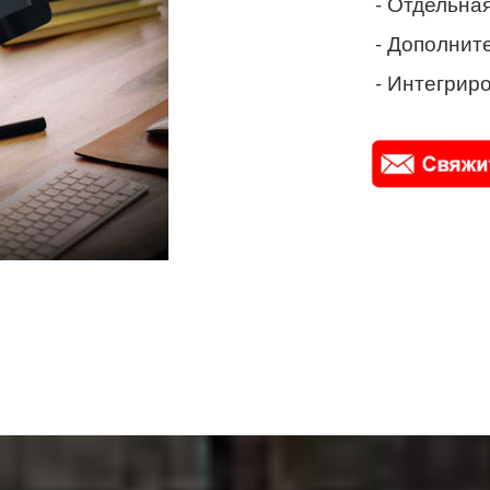
- Отдельная
- Дополнит
- Интегриро