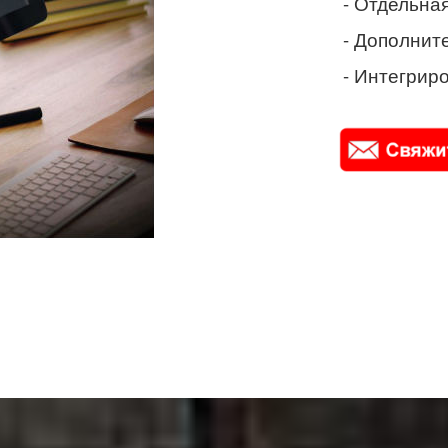
- Отдельная
- Дополнит
- Интегриро