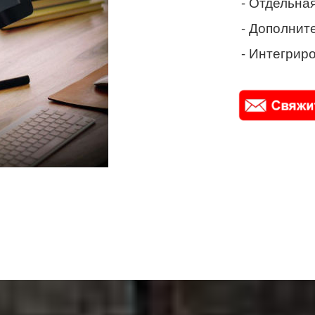
- Отдельная
- Дополнит
- Интегриро