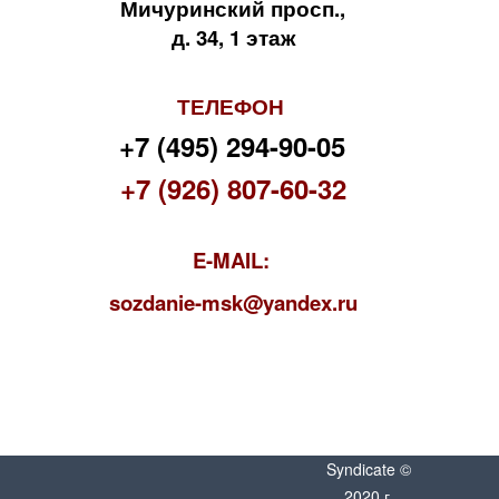
Мичуринский просп.,
д. 34, 1 этаж
ТЕЛЕФОН
+7 (495) 294-90-05
+7 (926) 807-60-32
E-MAIL:
s
ozdanie-msk@yandex.ru
Syndicate ©
2020 г.