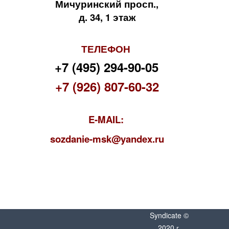
Мичуринский просп.,
д. 34, 1 этаж
ТЕЛЕФОН
+7 (495) 294-90-05
+7 (926) 807-60-32
E-MAIL:
s
ozdanie-msk@yandex.ru
Syndicate ©
2020 г.