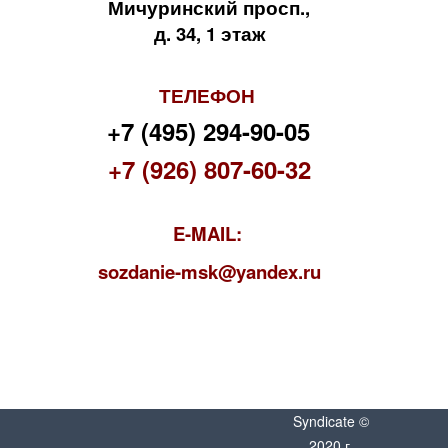
Мичуринский просп.,
д. 34, 1 этаж
ТЕЛЕФОН
+7 (495) 294-90-05
+7 (926) 807-60-32
E-MAIL:
s
ozdanie-msk@yandex.ru
Syndicate ©
2020 г.