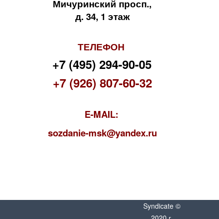
Мичуринский просп.,
д. 34, 1 этаж
ТЕЛЕФОН
+7 (495) 294-90-05
+7 (926) 807-60-32
E-MAIL:
s
ozdanie-msk@yandex.ru
Syndicate ©
2020 г.