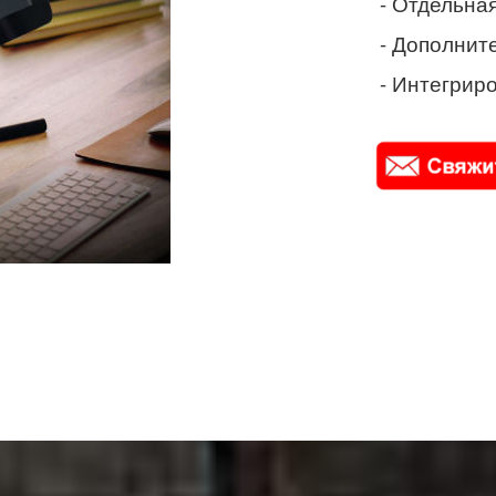
- Отдельная
- Дополнит
- Интегриро