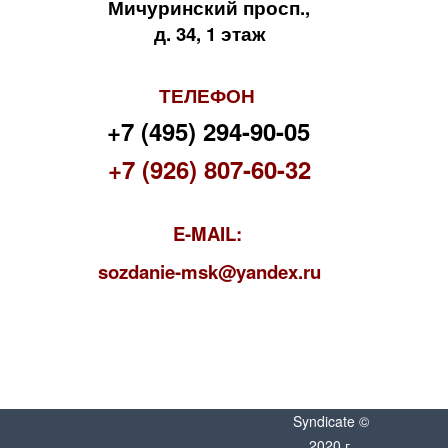
Мичуринский просп.,
д. 34, 1 этаж
ТЕЛЕФОН
+7 (495) 294-90-05
+7 (926) 807-60-32
E-MAIL:
s
ozdanie-msk@yandex.ru
Syndicate ©
2020 г.